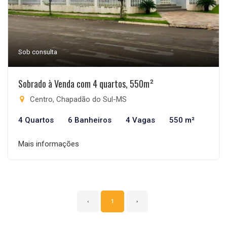
Sob consulta
Sobrado à Venda com 4 quartos, 550m²
Centro, Chapadão do Sul-MS
4 Quartos
6 Banheiros
4 Vagas
550 m²
Mais informações
‹
1
›