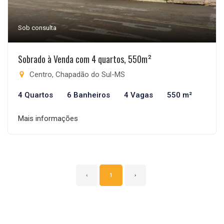
Sob consulta
Sobrado à Venda com 4 quartos, 550m²
Centro, Chapadão do Sul-MS
4 Quartos
6 Banheiros
4 Vagas
550 m²
Mais informações
‹
1
›