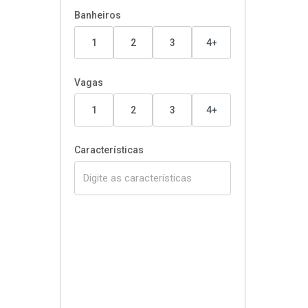
Banheiros
1
2
3
4+
Vagas
1
2
3
4+
Características