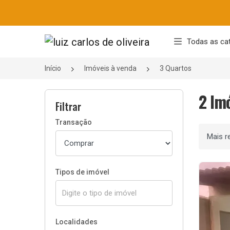
Página inicial
Todas as ca
Início
Imóveis à venda
3 Quartos
2 Im
Filtrar
Transação
Ordenar
Tipos de imóvel
Localidades