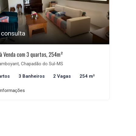
 consulta
à Venda com 3 quartos, 254m²
amboyant, Chapadão do Sul-MS
artos
3 Banheiros
2 Vagas
254 m²
informações