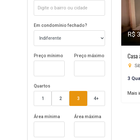
Em condomínio fechado?
R$ 
Casa 
Preço mínimo
Preço máximo
Si
3 Qua
Quartos
Mais 
1
2
3
4+
Área mínima
Área máxima