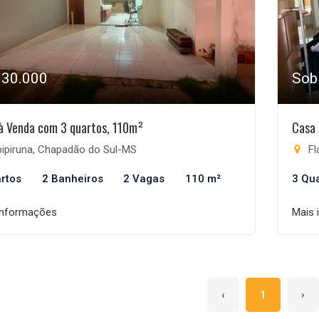
330.000
Sob
à Venda com 3 quartos, 110m²
Casa 
bipiruna, Chapadão do Sul-MS
Fl
rtos
2 Banheiros
2 Vagas
110 m²
3 Qu
informações
Mais 
‹
1
›