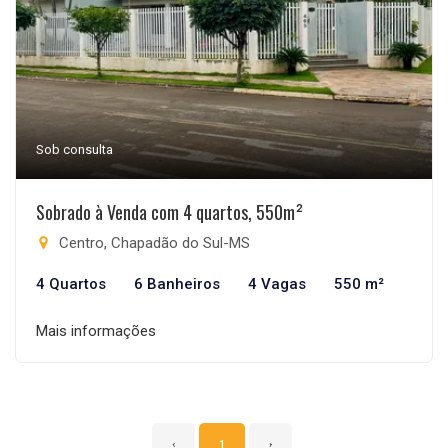
Sob consulta
Sobrado à Venda com 4 quartos, 550m²
Centro, Chapadão do Sul-MS
4 Quartos
6 Banheiros
4 Vagas
550 m²
Mais informações
‹
1
›