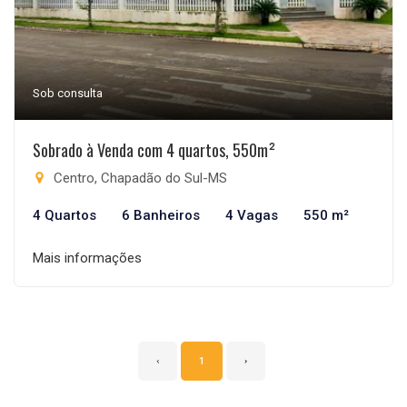
Sob consulta
Sobrado à Venda com 4 quartos, 550m²
Centro, Chapadão do Sul-MS
4 Quartos
6 Banheiros
4 Vagas
550 m²
Mais informações
‹
1
›