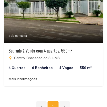
Sob consulta
Sobrado à Venda com 4 quartos, 550m²
Centro, Chapadão do Sul-MS
4 Quartos
6 Banheiros
4 Vagas
550 m²
Mais informações
‹
1
›