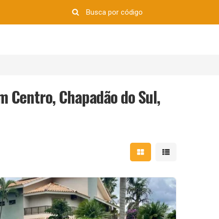
m Centro, Chapadão do Sul,
Mostrar resultados em 
Mostrar resultad