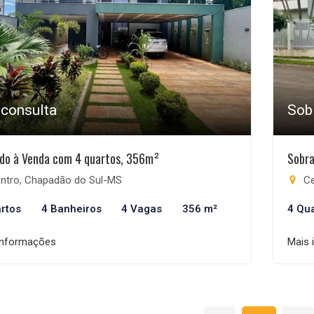
 consulta
Sob
do à Venda com 4 quartos, 356m²
Sobra
ntro, Chapadão do Sul-MS
Ce
rtos
4 Banheiros
4 Vagas
356 m²
4 Qu
informações
Mais 