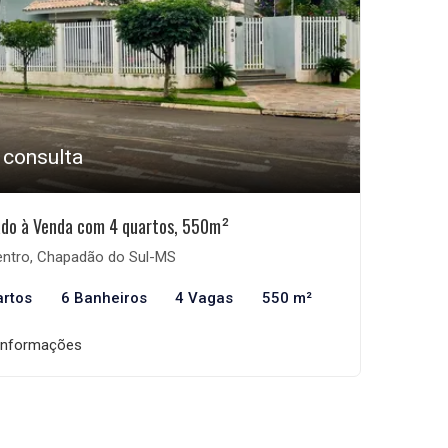
 consulta
do à Venda com 4 quartos, 550m²
ntro, Chapadão do Sul-MS
artos
6 Banheiros
4 Vagas
550 m²
informações