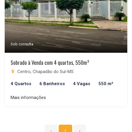
Sob consulta
Sobrado à Venda com 4 quartos, 550m²
Centro, Chapadão do Sul-MS
4 Quartos
6 Banheiros
4 Vagas
550 m²
Mais informações
‹
1
›