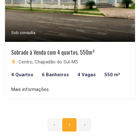
Sob consulta
Sobrado à Venda com 4 quartos, 550m²
Centro, Chapadão do Sul-MS
4 Quartos
6 Banheiros
4 Vagas
550 m²
Mais informações
‹
1
›