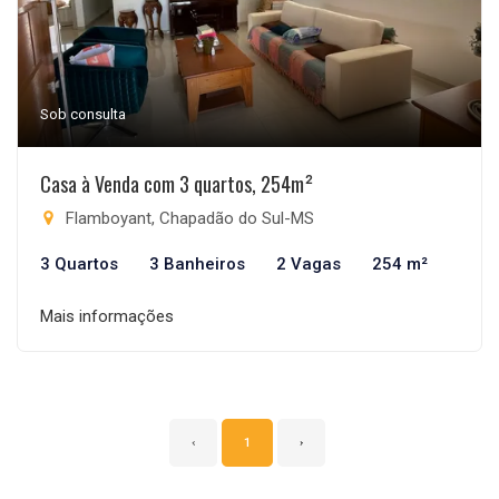
Sob consulta
Casa à Venda com 3 quartos, 254m²
Flamboyant, Chapadão do Sul-MS
3 Quartos
3 Banheiros
2 Vagas
254 m²
Mais informações
‹
1
›