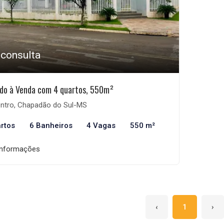
 consulta
do à Venda com 4 quartos, 550m²
ntro, Chapadão do Sul-MS
rtos
6 Banheiros
4 Vagas
550 m²
informações
‹
1
›