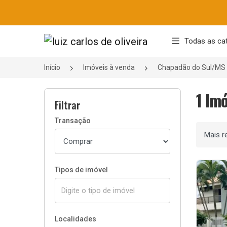
Página inicial
Todas as ca
Início
Imóveis à venda
Chapadão do Sul/MS
1 Im
Filtrar
Transação
Ordenar
Tipos de imóvel
Localidades