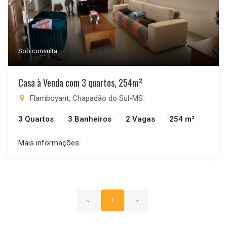
Sob consulta
Casa à Venda com 3 quartos, 254m²
Flamboyant, Chapadão do Sul-MS
3 Quartos
3 Banheiros
2 Vagas
254 m²
Mais informações
‹
1
›