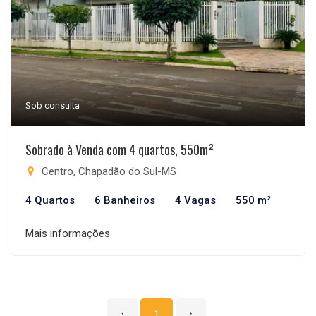
Sob consulta
Sobrado à Venda com 4 quartos, 550m²
Centro, Chapadão do Sul-MS
4 Quartos
6 Banheiros
4 Vagas
550 m²
Mais informações
‹
1
›