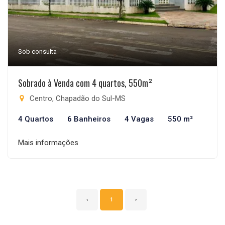
Sob consulta
Sobrado à Venda com 4 quartos, 550m²
Centro, Chapadão do Sul-MS
4 Quartos
6 Banheiros
4 Vagas
550 m²
Mais informações
‹
1
›