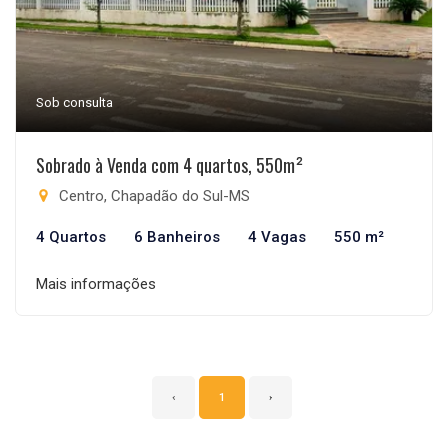
Sob consulta
Sobrado à Venda com 4 quartos, 550m²
Centro, Chapadão do Sul-MS
4 Quartos
6 Banheiros
4 Vagas
550 m²
Mais informações
‹
1
›