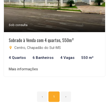
Sob consulta
Sobrado à Venda com 4 quartos, 550m²
Centro, Chapadão do Sul-MS
4 Quartos
6 Banheiros
4 Vagas
550 m²
Mais informações
‹
1
›