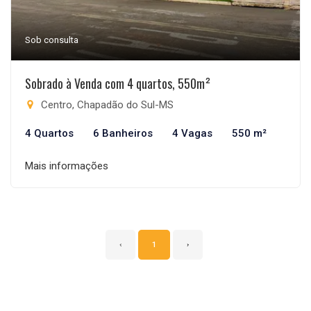
Sob consulta
Sobrado à Venda com 4 quartos, 550m²
Centro, Chapadão do Sul-MS
4 Quartos
6 Banheiros
4 Vagas
550 m²
Mais informações
‹
1
›