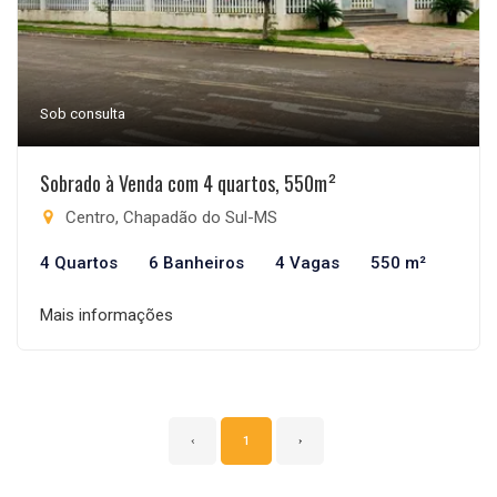
Sob consulta
Sobrado à Venda com 4 quartos, 550m²
Centro, Chapadão do Sul-MS
4 Quartos
6 Banheiros
4 Vagas
550 m²
Mais informações
‹
1
›